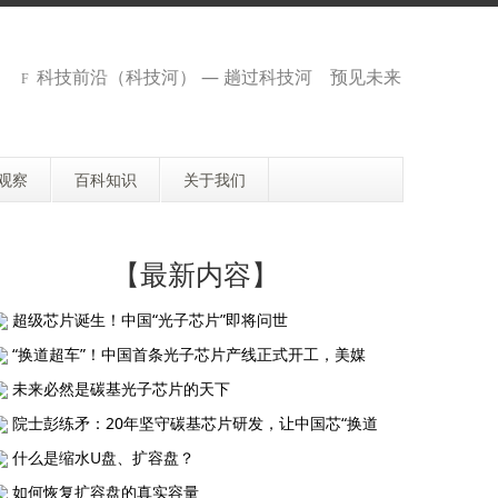
科技前沿（科技河） — 趟过科技河 预见未来
观察
百科知识
关于我们
【最新内容】
超级芯片诞生！中国“光子芯片”即将问世
“换道超车”！中国首条光子芯片产线正式开工，美媒
未来必然是碳基光子芯片的天下
院士彭练矛：20年坚守碳基芯片研发，让中国芯“换道
什么是缩水U盘、扩容盘？
如何恢复扩容盘的真实容量