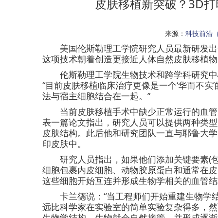
皮肤移植新突破？3D打
来源：
科技前沿
美国伦斯勒理工学院研究人员最新研发出一
这项技术朝着创造更接近人体自然皮肤移植物
伦斯勒理工学院生物技术和跨学科研究中心(CBIS
“目前皮肤移植临床治疗更像是一个‘华而不实
法与宿主细胞结合在一起。”
当前皮肤移植手术中缺少正常运行的血管系
表一篇论文指出，研究人员可以提供两种类型
皮肤结构。此后他和研究团队一直与耶鲁大学
印皮肤中。
研究人员指出，如果他们添加关键要素(包
细胞包裹内皮细胞、动物胶原蛋白和通常在皮
这些细胞开始互连并形成生物学相关的血管结
卡兰德说：“当工程师们开始重建生物学结
远比科学家在实验室的简单实验复杂得多，然
生物学结构，生物就会自然接管，并形成逐渐