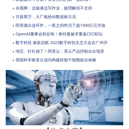
央视网：边输液边写作业，能理解但不支持
月薪两万，大厂疯抢AI数据标注员
阿里抛出连环炸，一夜之间炸没了超1400亿元市值
OpenAI董事会秒反悔！奥特曼被求重返CEO职位
数字科技 焕新启航 2023数字科技生态大会在广州开
淘宝、钉钉崩了！阿里云：系云产品控制台出现异
我国科学家首次成功构建胚胎干细胞嵌合体猴