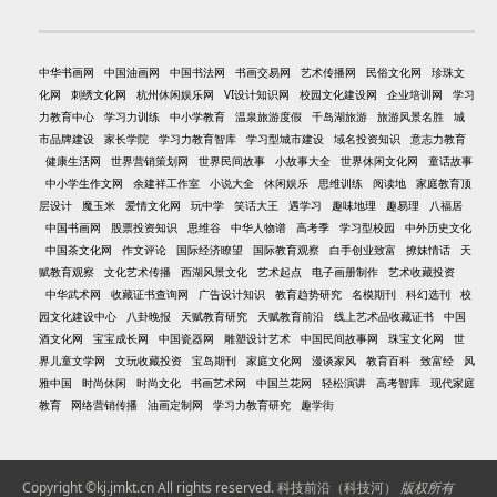
中华书画网
中国油画网
中国书法网
书画交易网
艺术传播网
民俗文化网
珍珠文
化网
刺绣文化网
杭州休闲娱乐网
VI设计知识网
校园文化建设网
企业培训网
学习
力教育中心
学习力训练
中小学教育
温泉旅游度假
千岛湖旅游
旅游风景名胜
城
市品牌建设
家长学院
学习力教育智库
学习型城市建设
域名投资知识
意志力教育
健康生活网
世界营销策划网
世界民间故事
小故事大全
世界休闲文化网
童话故事
中小学生作文网
余建祥工作室
小说大全
休闲娱乐
思维训练
阅读地
家庭教育顶
层设计
魔玉米
爱情文化网
玩中学
笑话大王
遇学习
趣味地理
趣易理
八福居
中国书画网
股票投资知识
思维谷
中华人物谱
高考季
学习型校园
中外历史文化
中国茶文化网
作文评论
国际经济瞭望
国际教育观察
白手创业致富
撩妹情话
天
赋教育观察
文化艺术传播
西湖风景文化
艺术起点
电子画册制作
艺术收藏投资
中华武术网
收藏证书查询网
广告设计知识
教育趋势研究
名模期刊
科幻选刊
校
园文化建设中心
八卦晚报
天赋教育研究
天赋教育前沿
线上艺术品收藏证书
中国
酒文化网
宝宝成长网
中国瓷器网
雕塑设计艺术
中国民间故事网
珠宝文化网
世
界儿童文学网
文玩收藏投资
宝岛期刊
家庭文化网
漫谈家风
教育百科
致富经
风
雅中国
时尚休闲
时尚文化
书画艺术网
中国兰花网
轻松演讲
高考智库
现代家庭
教育
网络营销传播
油画定制网
学习力教育研究
趣学街
Copyright ©kj.jmkt.cn All rights reserved.
科技前沿（科技河）
版权所有