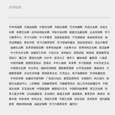
友情链接
中华书画网
中国油画网
中国书法网
书画交易网
艺术传播网
民俗文化网
珍珠文
化网
刺绣文化网
杭州休闲娱乐网
VI设计知识网
校园文化建设网
企业培训网
学习
力教育中心
学习力训练
中小学教育
温泉旅游度假
千岛湖旅游
旅游风景名胜
城
市品牌建设
家长学院
学习力教育智库
学习型城市建设
域名投资知识
意志力教育
健康生活网
世界营销策划网
世界民间故事
小故事大全
世界休闲文化网
童话故事
中小学生作文网
余建祥工作室
小说大全
休闲娱乐
思维训练
阅读地
家庭教育顶
层设计
魔玉米
爱情文化网
玩中学
笑话大王
遇学习
趣味地理
趣易理
八福居
中国书画网
股票投资知识
思维谷
中华人物谱
高考季
学习型校园
中外历史文化
中国茶文化网
作文评论
国际经济瞭望
国际教育观察
白手创业致富
撩妹情话
天
赋教育观察
文化艺术传播
西湖风景文化
艺术起点
电子画册制作
艺术收藏投资
中华武术网
收藏证书查询网
广告设计知识
教育趋势研究
名模期刊
科幻选刊
校
园文化建设中心
八卦晚报
天赋教育研究
天赋教育前沿
线上艺术品收藏证书
中国
酒文化网
宝宝成长网
中国瓷器网
雕塑设计艺术
中国民间故事网
珠宝文化网
世
界儿童文学网
文玩收藏投资
宝岛期刊
家庭文化网
漫谈家风
教育百科
致富经
风
雅中国
时尚休闲
时尚文化
书画艺术网
中国兰花网
轻松演讲
高考智库
现代家庭
教育
网络营销传播
油画定制网
学习力教育研究
趣学街