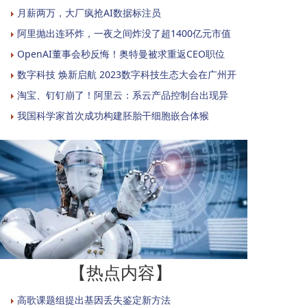
月薪两万，大厂疯抢AI数据标注员
阿里抛出连环炸，一夜之间炸没了超1400亿元市值
OpenAI董事会秒反悔！奥特曼被求重返CEO职位
数字科技 焕新启航 2023数字科技生态大会在广州开
淘宝、钉钉崩了！阿里云：系云产品控制台出现异
我国科学家首次成功构建胚胎干细胞嵌合体猴
【热点内容】
高歌课题组提出基因丢失鉴定新方法