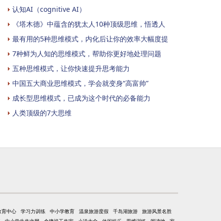
认知AI（cognitive AI）
《塔木德》中蕴含的犹太人10种顶级思维，悟透人
最有用的5种思维模式，内化后让你的效率大幅度提
7种鲜为人知的思维模式，帮助你更好地处理问题
五种思维模式，让你快速提升思考能力
中国五大商业思维模式，学会就变身“高富帅”
成长型思维模式，已成为这个时代的必备能力
人类顶级的7大思维
教育中心
学习力训练
中小学教育
温泉旅游度假
千岛湖旅游
旅游风景名胜
事
中小学生作文网
余建祥工作室
小说大全
休闲娱乐
思维训练
阅读地
家