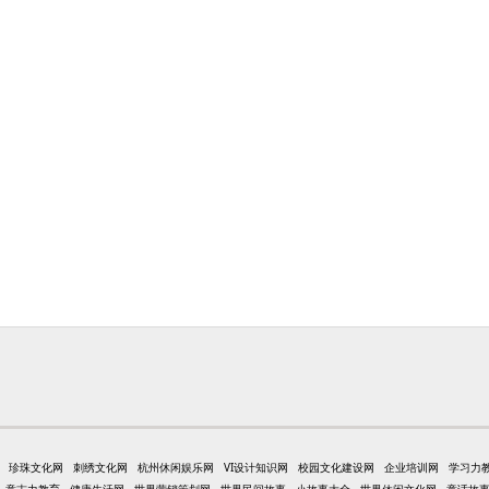
珍珠文化网
刺绣文化网
杭州休闲娱乐网
VI设计知识网
校园文化建设网
企业培训网
学习力
意志力教育
健康生活网
世界营销策划网
世界民间故事
小故事大全
世界休闲文化网
童话故