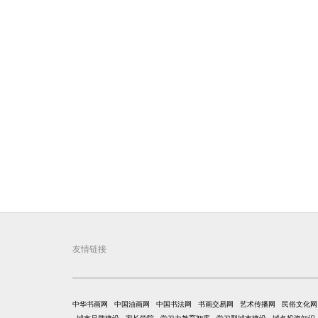
友情链接
中华书画网
中国油画网
中国书法网
书画交易网
艺术传播网
民俗文化网
城市品牌建设
家长学院
学习力教育智库
学习型城市建设
域名投资知识