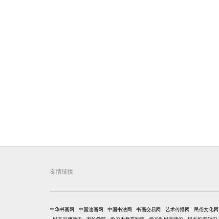
友情链接
中华书画网
中国油画网
中国书法网
书画交易网
艺术传播网
民俗文化网
城市品牌建设
家长学院
学习力教育智库
学习型城市建设
域名投资知识