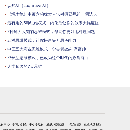
认知AI（cognitive AI）
《塔木德》中蕴含的犹太人10种顶级思维，悟透人
最有用的5种思维模式，内化后让你的效率大幅度提
7种鲜为人知的思维模式，帮助你更好地处理问题
五种思维模式，让你快速提升思考能力
中国五大商业思维模式，学会就变身“高富帅”
成长型思维模式，已成为这个时代的必备能力
人类顶级的7大思维
教育中心
学习力训练
中小学教育
温泉旅游度假
千岛湖旅游
旅游风景名胜
事
中小学生作文网
余建祥工作室
小说大全
休闲娱乐
思维训练
阅读地
家