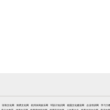
珍珠文化网
刺绣文化网
杭州休闲娱乐网
VI设计知识网
校园文化建设网
企业培训网
学习力
意志力教育
健康生活网
世界营销策划网
世界民间故事
小故事大全
世界休闲文化网
童话故