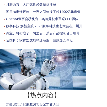
月薪两万，大厂疯抢AI数据标注员
阿里抛出连环炸，一夜之间炸没了超1400亿元市值
OpenAI董事会秒反悔！奥特曼被求重返CEO职位
数字科技 焕新启航 2023数字科技生态大会在广州开
淘宝、钉钉崩了！阿里云：系云产品控制台出现异
我国科学家首次成功构建胚胎干细胞嵌合体猴
【热点内容】
高歌课题组提出基因丢失鉴定新方法