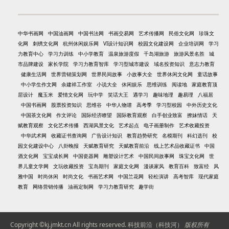
中华书画网
中国油画网
中国书法网
书画交易网
艺术传播网
民俗文化网
珍珠文
化网
刺绣文化网
杭州休闲娱乐网
VI设计知识网
校园文化建设网
企业培训网
学习
力教育中心
学习力训练
中小学教育
温泉旅游度假
千岛湖旅游
旅游风景名胜
城
市品牌建设
家长学院
学习力教育智库
学习型城市建设
域名投资知识
意志力教育
健康生活网
世界营销策划网
世界民间故事
小故事大全
世界休闲文化网
童话故事
中小学生作文网
余建祥工作室
小说大全
休闲娱乐
思维训练
阅读地
家庭教育顶
层设计
魔玉米
爱情文化网
玩中学
笑话大王
遇学习
趣味地理
趣易理
八福居
中国书画网
股票投资知识
思维谷
中华人物谱
高考季
学习型校园
中外历史文化
中国茶文化网
作文评论
国际经济瞭望
国际教育观察
白手创业致富
撩妹情话
天
赋教育观察
文化艺术传播
西湖风景文化
艺术起点
电子画册制作
艺术收藏投资
中华武术网
收藏证书查询网
广告设计知识
教育趋势研究
名模期刊
科幻选刊
校
园文化建设中心
八卦晚报
天赋教育研究
天赋教育前沿
线上艺术品收藏证书
中国
酒文化网
宝宝成长网
中国瓷器网
雕塑设计艺术
中国民间故事网
珠宝文化网
世
界儿童文学网
文玩收藏投资
宝岛期刊
家庭文化网
漫谈家风
教育百科
致富经
风
雅中国
时尚休闲
时尚文化
书画艺术网
中国兰花网
轻松演讲
高考智库
现代家庭
教育
网络营销传播
油画定制网
学习力教育研究
趣学街
Copyright ©kj.jmkt.cn All rights reserved.
科技前沿（科技河）
版权所有