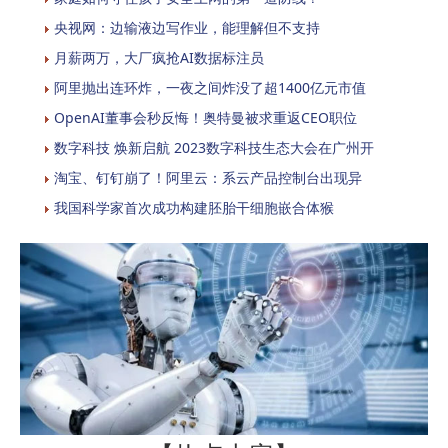
央视网：边输液边写作业，能理解但不支持
月薪两万，大厂疯抢AI数据标注员
阿里抛出连环炸，一夜之间炸没了超1400亿元市值
OpenAI董事会秒反悔！奥特曼被求重返CEO职位
数字科技 焕新启航 2023数字科技生态大会在广州开
淘宝、钉钉崩了！阿里云：系云产品控制台出现异
我国科学家首次成功构建胚胎干细胞嵌合体猴