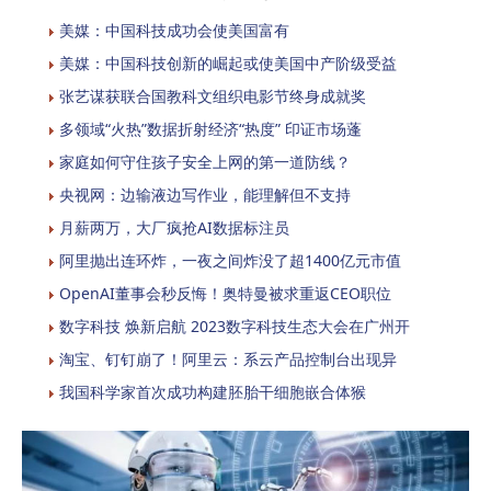
美媒：中国科技成功会使美国富有
美媒：中国科技创新的崛起或使美国中产阶级受益
张艺谋获联合国教科文组织电影节终身成就奖
多领域“火热”数据折射经济“热度” 印证市场蓬
家庭如何守住孩子安全上网的第一道防线？
央视网：边输液边写作业，能理解但不支持
月薪两万，大厂疯抢AI数据标注员
阿里抛出连环炸，一夜之间炸没了超1400亿元市值
OpenAI董事会秒反悔！奥特曼被求重返CEO职位
数字科技 焕新启航 2023数字科技生态大会在广州开
淘宝、钉钉崩了！阿里云：系云产品控制台出现异
我国科学家首次成功构建胚胎干细胞嵌合体猴