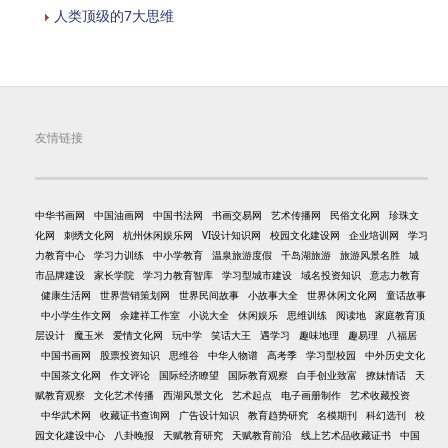
人类顶级的7大思维
友情链接
中华书画网
中国油画网
中国书法网
书画交易网
艺术传播网
民俗文化网
珍珠文
化网
刺绣文化网
杭州休闲娱乐网
VI设计知识网
校园文化建设网
企业培训网
学习
力教育中心
学习力训练
中小学教育
温泉旅游度假
千岛湖旅游
旅游风景名胜
城
市品牌建设
家长学院
学习力教育智库
学习型城市建设
域名投资知识
意志力教育
健康生活网
世界营销策划网
世界民间故事
小故事大全
世界休闲文化网
童话故事
中小学生作文网
余建祥工作室
小说大全
休闲娱乐
思维训练
阅读地
家庭教育顶
层设计
魔玉米
爱情文化网
玩中学
笑话大王
遇学习
趣味地理
趣易理
八福居
中国书画网
股票投资知识
思维谷
中华人物谱
高考季
学习型校园
中外历史文化
中国茶文化网
作文评论
国际经济瞭望
国际教育观察
白手创业致富
撩妹情话
天
赋教育观察
文化艺术传播
西湖风景文化
艺术起点
电子画册制作
艺术收藏投资
中华武术网
收藏证书查询网
广告设计知识
教育趋势研究
名模期刊
科幻选刊
校
园文化建设中心
八卦晚报
天赋教育研究
天赋教育前沿
线上艺术品收藏证书
中国