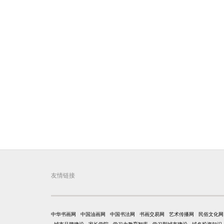
友情链接
中华书画网
中国油画网
中国书法网
书画交易网
艺术传播网
民俗文化网
城市品牌建设
家长学院
学习力教育智库
学习型城市建设
域名投资知识