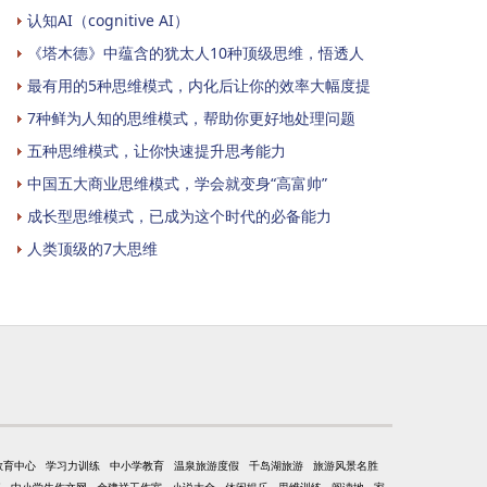
认知AI（cognitive AI）
《塔木德》中蕴含的犹太人10种顶级思维，悟透人
最有用的5种思维模式，内化后让你的效率大幅度提
7种鲜为人知的思维模式，帮助你更好地处理问题
五种思维模式，让你快速提升思考能力
中国五大商业思维模式，学会就变身“高富帅”
成长型思维模式，已成为这个时代的必备能力
人类顶级的7大思维
教育中心
学习力训练
中小学教育
温泉旅游度假
千岛湖旅游
旅游风景名胜
事
中小学生作文网
余建祥工作室
小说大全
休闲娱乐
思维训练
阅读地
家