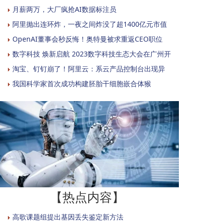
月薪两万，大厂疯抢AI数据标注员
阿里抛出连环炸，一夜之间炸没了超1400亿元市值
OpenAI董事会秒反悔！奥特曼被求重返CEO职位
数字科技 焕新启航 2023数字科技生态大会在广州开
淘宝、钉钉崩了！阿里云：系云产品控制台出现异
我国科学家首次成功构建胚胎干细胞嵌合体猴
【热点内容】
高歌课题组提出基因丢失鉴定新方法