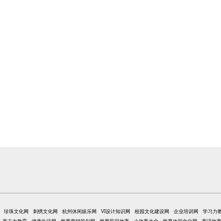
珍珠文化网
刺绣文化网
杭州休闲娱乐网
VI设计知识网
校园文化建设网
企业培训网
学习力
意志力教育
健康生活网
世界营销策划网
世界民间故事
小故事大全
世界休闲文化网
童话故