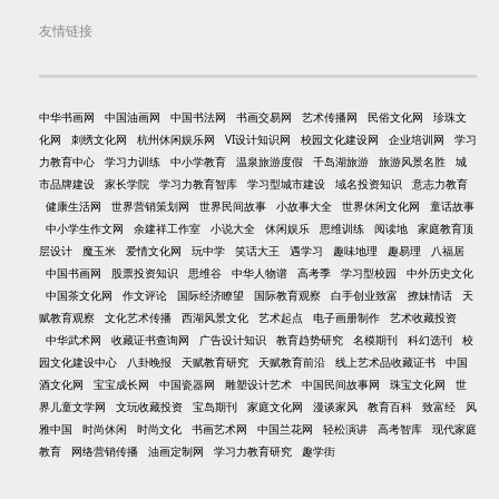
友情链接
中华书画网
中国油画网
中国书法网
书画交易网
艺术传播网
民俗文化网
珍珠文
化网
刺绣文化网
杭州休闲娱乐网
VI设计知识网
校园文化建设网
企业培训网
学习
力教育中心
学习力训练
中小学教育
温泉旅游度假
千岛湖旅游
旅游风景名胜
城
市品牌建设
家长学院
学习力教育智库
学习型城市建设
域名投资知识
意志力教育
健康生活网
世界营销策划网
世界民间故事
小故事大全
世界休闲文化网
童话故事
中小学生作文网
余建祥工作室
小说大全
休闲娱乐
思维训练
阅读地
家庭教育顶
层设计
魔玉米
爱情文化网
玩中学
笑话大王
遇学习
趣味地理
趣易理
八福居
中国书画网
股票投资知识
思维谷
中华人物谱
高考季
学习型校园
中外历史文化
中国茶文化网
作文评论
国际经济瞭望
国际教育观察
白手创业致富
撩妹情话
天
赋教育观察
文化艺术传播
西湖风景文化
艺术起点
电子画册制作
艺术收藏投资
中华武术网
收藏证书查询网
广告设计知识
教育趋势研究
名模期刊
科幻选刊
校
园文化建设中心
八卦晚报
天赋教育研究
天赋教育前沿
线上艺术品收藏证书
中国
酒文化网
宝宝成长网
中国瓷器网
雕塑设计艺术
中国民间故事网
珠宝文化网
世
界儿童文学网
文玩收藏投资
宝岛期刊
家庭文化网
漫谈家风
教育百科
致富经
风
雅中国
时尚休闲
时尚文化
书画艺术网
中国兰花网
轻松演讲
高考智库
现代家庭
教育
网络营销传播
油画定制网
学习力教育研究
趣学街