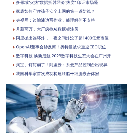
多领域“火热”数据折射经济“热度” 印证市场蓬
家庭如何守住孩子安全上网的第一道防线？
央视网：边输液边写作业，能理解但不支持
月薪两万，大厂疯抢AI数据标注员
阿里抛出连环炸，一夜之间炸没了超1400亿元市值
OpenAI董事会秒反悔！奥特曼被求重返CEO职位
数字科技 焕新启航 2023数字科技生态大会在广州开
淘宝、钉钉崩了！阿里云：系云产品控制台出现异
我国科学家首次成功构建胚胎干细胞嵌合体猴