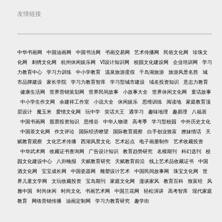
友情链接
中华书画网
中国油画网
中国书法网
书画交易网
艺术传播网
民俗文化网
珍珠文
化网
刺绣文化网
杭州休闲娱乐网
VI设计知识网
校园文化建设网
企业培训网
学习
力教育中心
学习力训练
中小学教育
温泉旅游度假
千岛湖旅游
旅游风景名胜
城
市品牌建设
家长学院
学习力教育智库
学习型城市建设
域名投资知识
意志力教育
健康生活网
世界营销策划网
世界民间故事
小故事大全
世界休闲文化网
童话故事
中小学生作文网
余建祥工作室
小说大全
休闲娱乐
思维训练
阅读地
家庭教育顶
层设计
魔玉米
爱情文化网
玩中学
笑话大王
遇学习
趣味地理
趣易理
八福居
中国书画网
股票投资知识
思维谷
中华人物谱
高考季
学习型校园
中外历史文化
中国茶文化网
作文评论
国际经济瞭望
国际教育观察
白手创业致富
撩妹情话
天
赋教育观察
文化艺术传播
西湖风景文化
艺术起点
电子画册制作
艺术收藏投资
中华武术网
收藏证书查询网
广告设计知识
教育趋势研究
名模期刊
科幻选刊
校
园文化建设中心
八卦晚报
天赋教育研究
天赋教育前沿
线上艺术品收藏证书
中国
酒文化网
宝宝成长网
中国瓷器网
雕塑设计艺术
中国民间故事网
珠宝文化网
世
界儿童文学网
文玩收藏投资
宝岛期刊
家庭文化网
漫谈家风
教育百科
致富经
风
雅中国
时尚休闲
时尚文化
书画艺术网
中国兰花网
轻松演讲
高考智库
现代家庭
教育
网络营销传播
油画定制网
学习力教育研究
趣学街