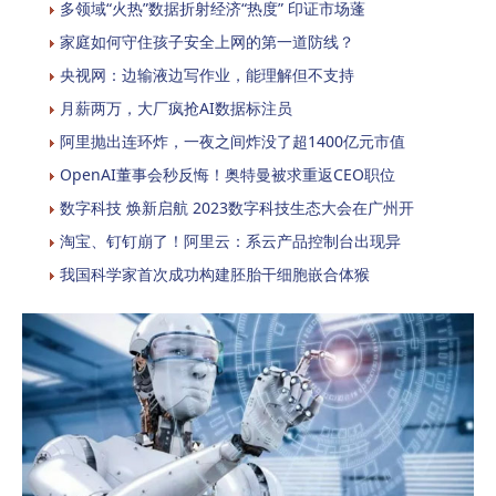
多领域“火热”数据折射经济“热度” 印证市场蓬
家庭如何守住孩子安全上网的第一道防线？
央视网：边输液边写作业，能理解但不支持
月薪两万，大厂疯抢AI数据标注员
阿里抛出连环炸，一夜之间炸没了超1400亿元市值
OpenAI董事会秒反悔！奥特曼被求重返CEO职位
数字科技 焕新启航 2023数字科技生态大会在广州开
淘宝、钉钉崩了！阿里云：系云产品控制台出现异
我国科学家首次成功构建胚胎干细胞嵌合体猴